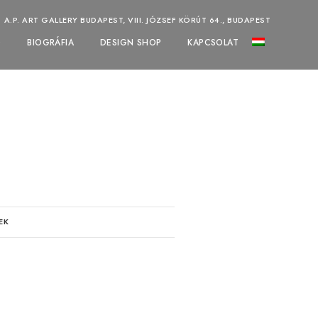
A.P. ART GALLERY BUDAPEST, VIII. JÓZSEF KÖRÚT 64., BUDAPEST
Ó
BIOGRÁFIA
DESIGN SHOP
KAPCSOLAT
EK