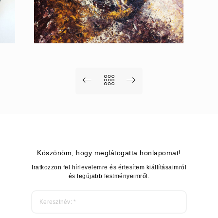
EREDET II (2003) -
PÜSPÖK ANITA
Köszönöm, hogy meglátogatta honlapomat!
Iratkozzon fel hírlevelemre és értesítem kiállításaimról
és legújabb festményeimről.