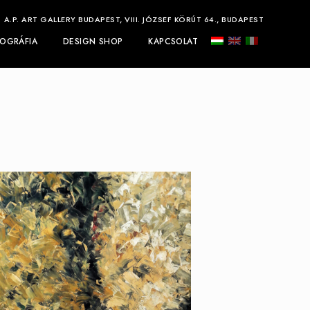
A.P. ART GALLERY BUDAPEST, VIII. JÓZSEF KÖRÚT 64., BUDAPEST
IOGRÁFIA
DESIGN SHOP
KAPCSOLAT
EREDET I (2002) -
PÜSPÖK ANITA