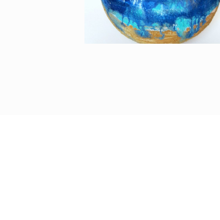
GLOBE I (2018) -
PÜSPÖK ANITA