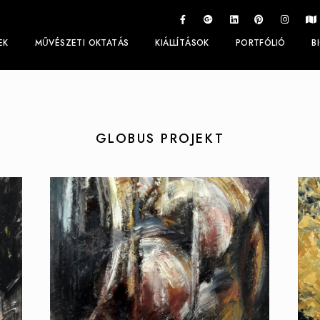
EK
MŰVÉSZETI OKTATÁS
KIÁLLÍTÁSOK
PORTFÓLIÓ
B
GLOBUS PROJEKT
GLOBUS II (2006) -
PÜSPÖK ANITA