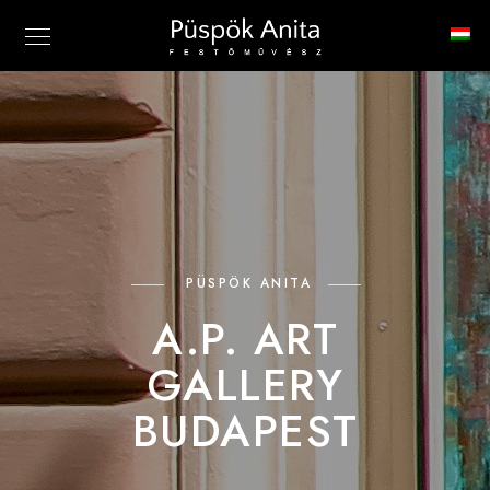
PÜSPÖK ANITA
A.P. ART
GALLERY
BUDAPEST