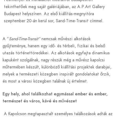
tekinthetőek meg saját galériájában, az A.P.Art Gallery
Budapest helyszínen. Az első kiállítás-megnyitóra
szeptember 20-án kerül sor, Sand-Time-Transit címmel.
A “
Sand-Time-Transit”
nemcsak művészi alkotások
gyűjteménye, hanem egy idő- és térbeli, fizikai és belső
utazás történettöredékei. Az alkotások egyfajta dinamikus
kapuként szolgálnak, nagy részük még a művész kapolcsi
műtermében készült, különböző kiállítási projektek darabjai,
melyek a természeti közegben inspirált gondolatokat őrzik,
és most a városi közegben találnak új értelmet.
Egy hely, ahol találkozhat egymással ember és ember,
természet és város, kávé és művészet
A Kapolcson megtapasztalt személyes találkozások adták az