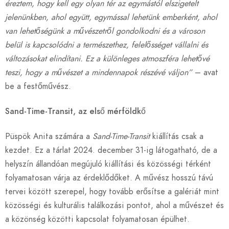
éreztem, hogy kell egy olyan tér az egymástól elszigetelt
jelenünkben, ahol együtt, egymással lehetünk emberként, ahol
van lehetőségünk a művészetről gondolkodni és a városon
belül is kapcsolódni a természethez, felelősséget vállalni és
változásokat elindítani. Ez a különleges atmoszféra lehetővé
teszi, hogy a művészet a mindennapok részévé váljon”
– avat
be a festőművész.
Sand-Time-Transit, az első mérföldkő
Püspök Anita számára a
Sand-Time-Transit
kiállítás csak a
kezdet. Ez a tárlat 2024. december 31-ig látogatható, de a
helyszín állandóan megújuló kiállítási és közösségi térként
folyamatosan várja az érdeklődőket. A művész hosszú távú
tervei között szerepel, hogy tovább erősítse a galériát mint
közösségi és kulturális találkozási pontot, ahol a művészet és
a közönség közötti kapcsolat folyamatosan épülhet.