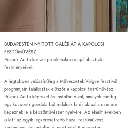
BUDAPESTEN NYITOTT GALÉRIÁT A KAPOLCSI
FESTŐMŰVÉSZ
Püspök Anita kortárs problémákra reagál absztrakt
festményeivel.
A legtöbben valószínűleg a Művészetek Völgye fesztivál
programjain találkoztak először a kapolcsi festőművész,
Püspök Anita képeivel és installációival, amelyek mindig
egy központi gondolatból indulnak ki és aktuális üzenetet
képeznek le a képzőművészet nyelvére. Az elmúlt években
ő lett az egyik legkeresettebb hazai festőművész.
Festményei és installációi mostantól Budapesten