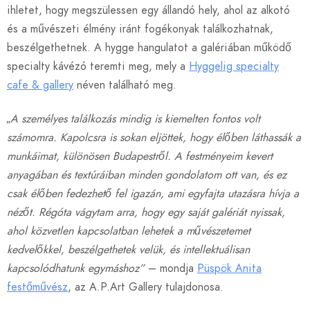
ihletet, hogy megszülessen egy állandó hely, ahol az alkotó
és a művészeti élmény iránt fogékonyak találkozhatnak,
beszélgethetnek. A hygge hangulatot a galériában működő
specialty kávézó teremti meg, mely a
Hyggelig specialty
cafe & gallery
néven található meg.
„A személyes találkozás mindig is kiemelten fontos volt
számomra. Kapolcsra is sokan eljöttek, hogy élőben láthassák a
munkáimat, különösen Budapestről. A festményeim kevert
anyagában és textúráiban minden gondolatom ott van, és ez
csak élőben fedezhető fel igazán, ami egyfajta utazásra hívja a
nézőt. Régóta vágytam arra, hogy egy saját galériát nyissak,
ahol közvetlen kapcsolatban lehetek a művészetemet
kedvelőkkel, beszélgethetek velük, és intellektuálisan
kapcsolódhatunk egymáshoz”
– mondja
Püspök Anita
festőművész
, az A.P.Art Gallery tulajdonosa.