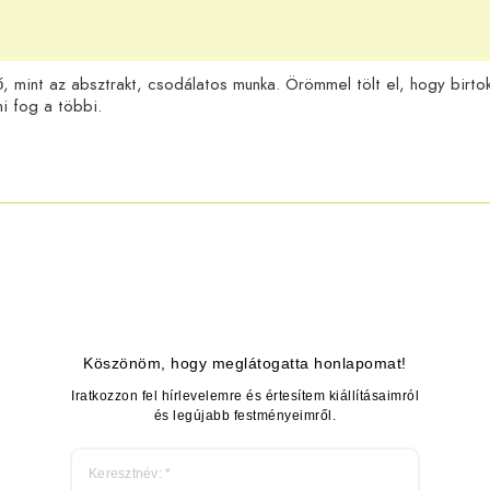
ő, mint az absztrakt, csodálatos munka. Örömmel tölt el, hogy birto
i fog a többi.
Köszönöm, hogy meglátogatta honlapomat!
Iratkozzon fel hírlevelemre és értesítem kiállításaimról
és legújabb festményeimről.