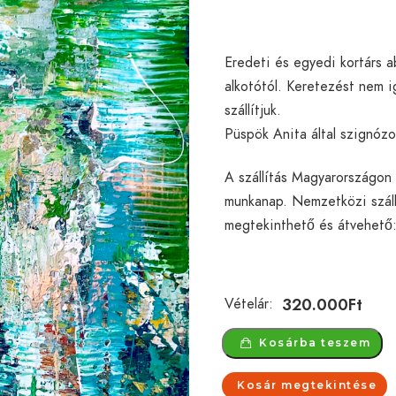
Eredeti és egyedi kortárs a
alkotótól. Keretezést nem i
szállítjuk.
Püspök Anita által szignózo
A szállítás Magyarországon b
munkanap. Nemzetközi száll
megtekinthető és átvehető
320.000
Ft
Vételár:
Kosárba teszem
Kosár megtekintése