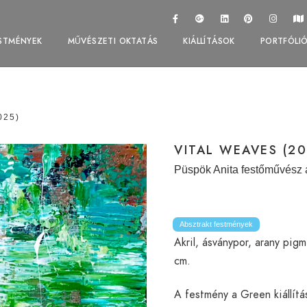
STMÉNYEK
MŰVÉSZETI OKTATÁS
KIÁLLÍTÁSOK
PORTFÓLI
025)
VITAL WEAVES (20
Püspök Anita festőművész 
Absztrakt festmények
Akril, ásványpor, arany pig
cm.
A festmény a Green kiállítá