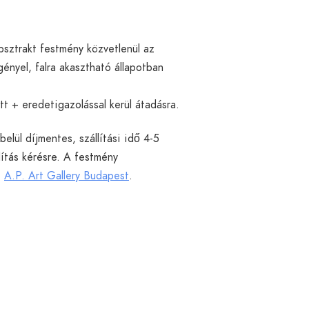
bsztrakt festmény közvetlenül az
gényel, falra akasztható állapotban
tt + eredetigazolással kerül átadásra.
elül díjmentes, szállítási idő 4-5
ítás kérésre. A festmény
:
A.P. Art Gallery Budapest
.