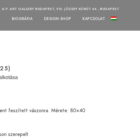
A.P. ART GALLERY BUDAPEST, VIII. JÓZSEF KÖRÚT 64., BUDAPEST
Ó
BIOGRÁFIA
DESIGN SHOP
KAPCSOLAT
25)
alkotása
ment feszített vászonra. Mérete: 80×40
son szerepelt.