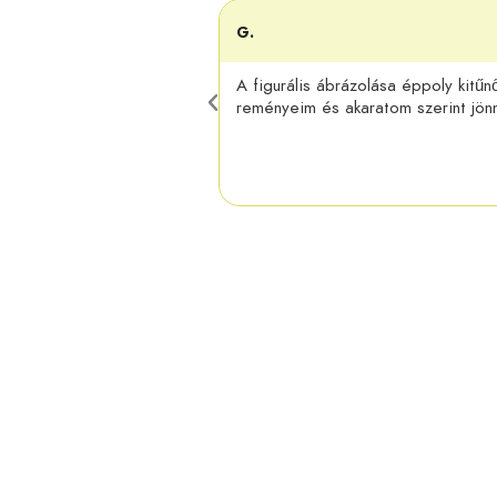
G.
A figurális ábrázolása éppoly kitűn
reményeim és akaratom szerint jönn