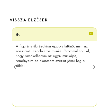
VISSZAJELZÉSEK
G.
Adri
A figurális ábrázolása éppoly kitűnő, mint az
Kösz
absztrakt, csodálatos munka. Örömmel tölt el,
felra
hogy birtokolhatom az egyik munkáját,
más 
reményeim és akaratom szerint jönni fog a
táru
többi.
munk