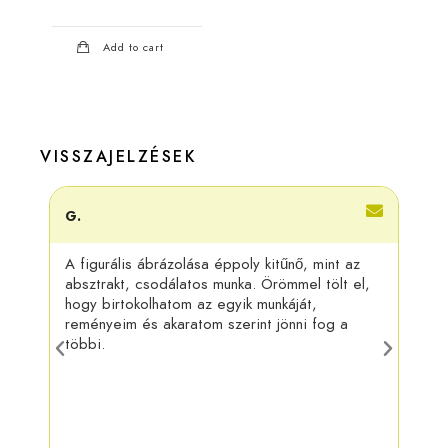
Add to cart
VISSZAJELZÉSEK
G.
Adri
A figurális ábrázolása éppoly kitűnő, mint az
Kösz
absztrakt, csodálatos munka. Örömmel tölt el,
felra
hogy birtokolhatom az egyik munkáját,
más 
reményeim és akaratom szerint jönni fog a
táru
többi.
munk