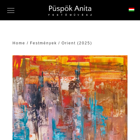
Home
/
Festmények
/ Orient (2025)