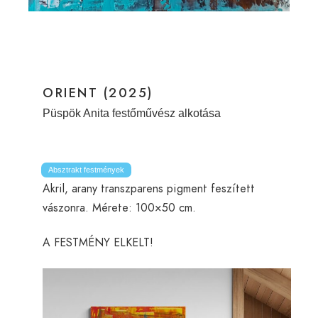
ORIENT (2025)
Püspök Anita festőművész alkotása
Absztrakt festmények
Akril, arany transzparens pigment feszített
vászonra. Mérete: 100×50 cm.
A FESTMÉNY ELKELT!