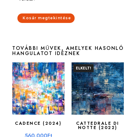
Kosár megtekintése
TOVÁBBI MŰVEK, AMELYEK HASONLÓ
HANGULATOT IDÉZNEK
ELKELT!
CADENCE (2024)
CATTEDRALE DI
NOTTE (2022)
560.000
Ft