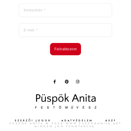
Feliratkozom
SZERZŐI JOGOK
ADATVÉDELEM
ÁSZF
PÜSPÖK ANITA © 2026 WWW.PUSPOKANITA.ART
MINDEN JOG FENNTARTVA.