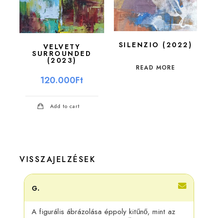
SILENZIO (2022)
VELVETY
SURROUNDED
(2023)
READ MORE
120.000
Ft
Add to cart
VISSZAJELZÉSEK
G.
Adri
A figurális ábrázolása éppoly kitűnő, mint az
Kösz