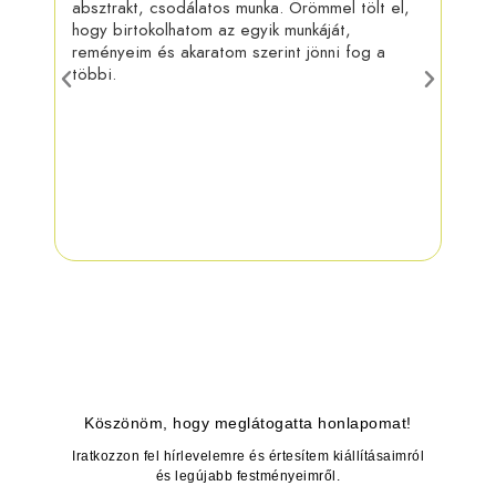
absztrakt, csodálatos munka. Örömmel tölt el,
felra
hogy birtokolhatom az egyik munkáját,
más 
reményeim és akaratom szerint jönni fog a
táru
többi.
munk
Köszönöm, hogy meglátogatta honlapomat!
Iratkozzon fel hírlevelemre és értesítem kiállításaimról
és legújabb festményeimről.