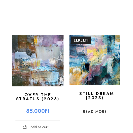
ELKELT!
I STILL DREAM
OVER THE
(2023)
STRATUS (2023)
85.000
Ft
READ MORE
Add to cart