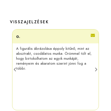
VISSZAJELZÉSEK
G.
Adri
A figurális ábrázolása éppoly kitűnő, mint az
Kösz
absztrakt, csodálatos munka. Örömmel tölt el,
felra
hogy birtokolhatom az egyik munkáját,
más 
reményeim és akaratom szerint jönni fog a
táru
többi.
munk