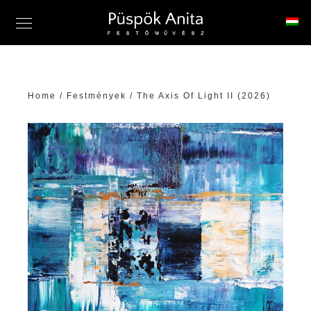
Home
/
Festmények
/ The Axis Of Light II (2026)