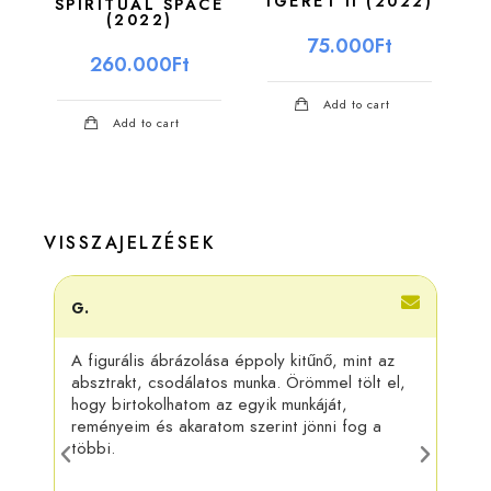
ÍGÉRET II (2022)
SPIRITUAL SPACE
(2022)
75.000
Ft
260.000
Ft
Add to cart
Add to cart
VISSZAJELZÉSEK
G.
Adri
A figurális ábrázolása éppoly kitűnő, mint az
Kösz
absztrakt, csodálatos munka. Örömmel tölt el,
felra
hogy birtokolhatom az egyik munkáját,
más 
reményeim és akaratom szerint jönni fog a
táru
többi.
munk