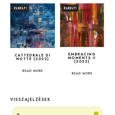
ELKELT!
ELKELT!
EMBRACING
CATTEDRALE DI
MOMENTS II
NOTTE (2022)
(2022)
READ MORE
READ MORE
VISSZAJELZÉSEK
G.
Adri