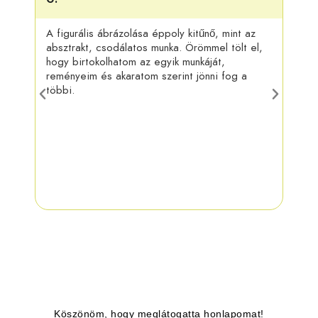
A figurális ábrázolása éppoly kitűnő, mint az
Kösz
absztrakt, csodálatos munka. Örömmel tölt el,
felra
hogy birtokolhatom az egyik munkáját,
más 
reményeim és akaratom szerint jönni fog a
táru
többi.
munk
Köszönöm, hogy meglátogatta honlapomat!