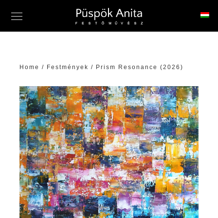
Home
/
Festmények
/ Prism Resonance (2026)