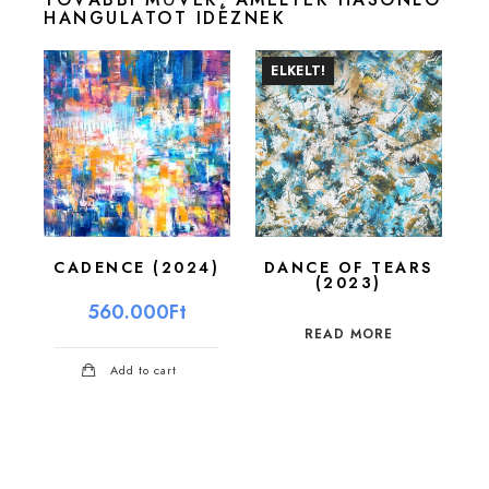
TOVÁBBI MŰVEK, AMELYEK HASONLÓ
HANGULATOT IDÉZNEK
ELKELT!
CADENCE (2024)
DANCE OF TEARS
(2023)
560.000
Ft
READ MORE
Add to cart