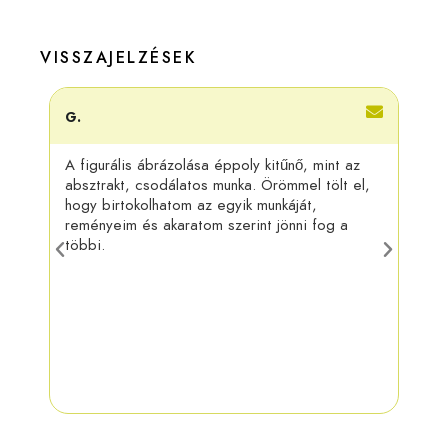
VISSZAJELZÉSEK
G.
Adri
A figurális ábrázolása éppoly kitűnő, mint az
Kösz
absztrakt, csodálatos munka. Örömmel tölt el,
felra
hogy birtokolhatom az egyik munkáját,
más 
reményeim és akaratom szerint jönni fog a
táru
többi.
munk